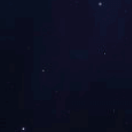
热烈祝贺德信平台的官方网站正式…
德信平台自创建以来，一直坚持以“质量为重、信誉为上”的经营宗
开发，创新产 品，开…