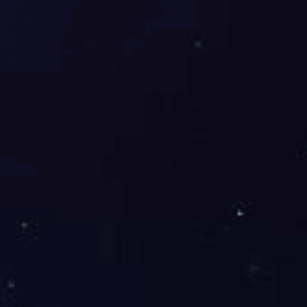
查看更多 +