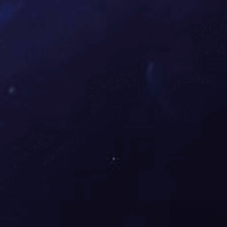
产品类别：
单相变压器
标准型）
产品名称：德信平台（出口型）
查看更多 +