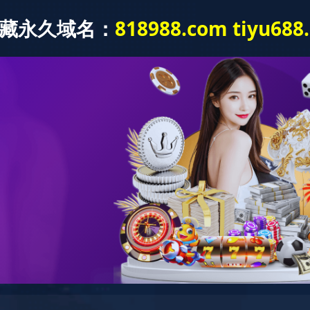
分类
荣誉资质
厂区设备
人才招聘
新