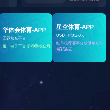
查看更多 +
。
自动铁芯数控氩焊机等先进设备。
德信(中国)一站式服务平台
不断加强质量
厂址：青岛即墨区小韩村工业园
ISO9001
电话：0532-88564000
传真：0532-88563775
查看更多 +