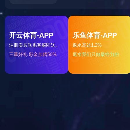
关于我们
德信平台自创建以来，一直坚持不断开发，创新产品，开拓
公司拥有硅钢片自动冲剪线，全自动数控平绕机、箔绕机、
公司简介
荣誉资质
在新的世纪里，兰宇公司坚持以“专业成就品质、
公司秉承“
服务铸造竞争力”为理念，致力于新产品、新技
荣获多项荣
术、新工艺的不断创新和开拓。
查看更多
查看更多 +