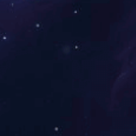
您可以在这里了解我们的最新动态
新闻中心