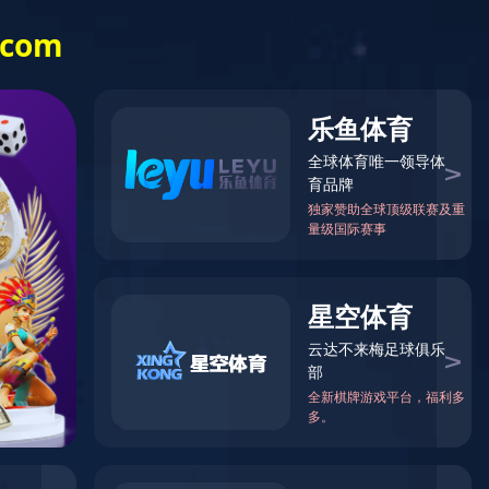
设为主页
添加收藏
地址导航
闻中心
销售网点
德信(中国)一站式
服务平台