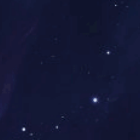
逆变器，电机启动柜等产品
环形绕线机、扁线立绕机、R型绕线机、数控雕刻机、真空压力浸烤机、全