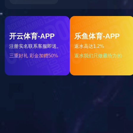
关于我们
德信平台自创建以来，一直坚持不断开发，创新产品，开拓
公司拥有硅钢片自动冲剪线，全自动数控平绕机、箔绕机、
公司简介
荣誉资质
在新的世纪里，兰宇公司坚持以“专业成就品质、
公司秉承“
服务铸造竞争力”为理念，致力于新产品、新技
荣获多项荣
术、新工艺的不断创新和开拓。
查看更多
查看更多 +