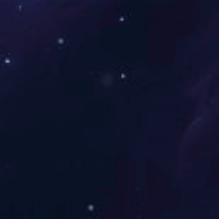
您可以在这里了解我们的最新动态
新闻中心