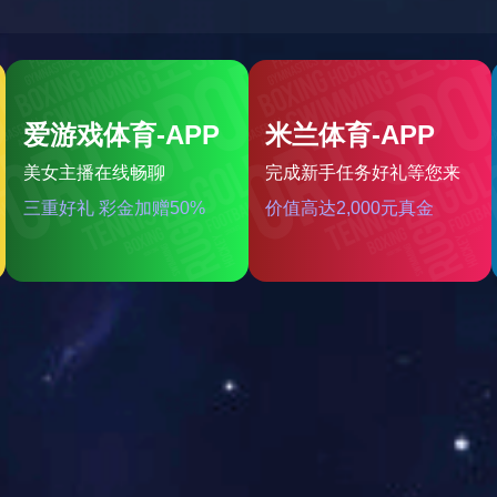
市场，与众多科研单位，高等院校进行紧密合作并聘请高级工程师作指导
环形绕线机、扁线立绕机、R型绕线机、数控雕刻机、真空压力浸烤机、全
企业文化
顾客至上、锐意进取”的经营理念。我们
公司在注重产品开发，研制的同时，
誉，我们将一如既往，努力创造辉煌！
管理，并全面通过了CE认证、CQC认证及
国际质量体系认证。
 +
查看更多 +