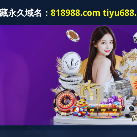
分类
荣誉资质
厂区设备
人才招聘
新