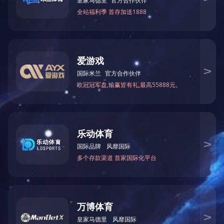
外形尺寸：172.8mm* 110mm* 115mm (长*宽*高}安装孔距：
154mm*55mm
Copyright © 2018 德信平台 All rights Reserved 版权所有 未经许可不得使用、
转载、摘编。
微网站首页
关于我们
产品中心
荣誉资质
厂区设备
人才招聘